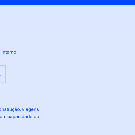
 interno
a
onstrução, viagens
 com capacidade de