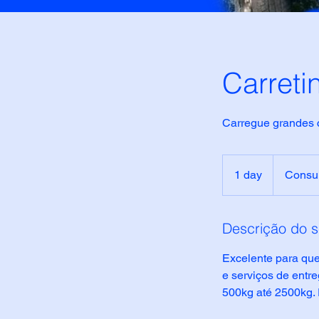
Carreti
Carregue grandes 
Consulte
nos!
1 day
1
Consul
d
a
Descrição do s
Excelente para que
e serviços de entr
500kg até 2500kg.