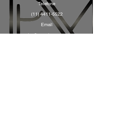
Telefone
(11) 4411-5522
Email
pedro@serraluga.com.br
Redes Sociais
Serraluga, Descomplica
sua vida!